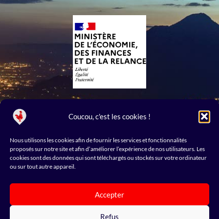
Coucou, c'est les cookies !
Suivez-nous
L
i
Nous utilisons les cookies afin de fournir les services et fonctionnalités
n
proposés sur notre site et afin d’améliorer l’expérience de nos utilisateurs. Les
k
cookies sont des données qui sont téléchargés ou stockés sur votre ordinateur
e
ou sur tout autre appareil.
d
i
n
© Tous droits réservés French Tech Mont-Blanc
Accepter
Mentions légales
–
Cookies
Refus