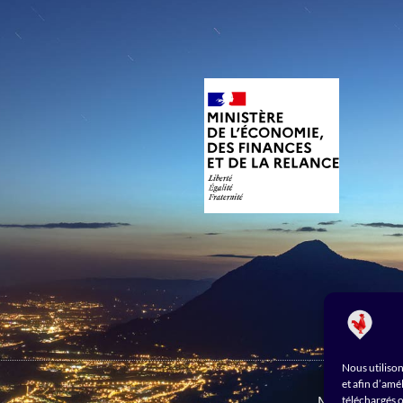
Nous utilison
et afin d’amé
Mentions lég
téléchargés o