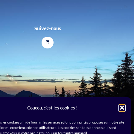
Suivez-nous
L
i
n
k
e
d
i
n
Coucou, c'est les cookies !
s les cookies afin de fournir les services et fonctionnalités proposés sur notre site
liorer l’expérience de nos utilisateurs. Les cookies sont des données qui sont
ales
–
Cookies
u stockés sur votre ordinateur ou sur tout autre appareil.